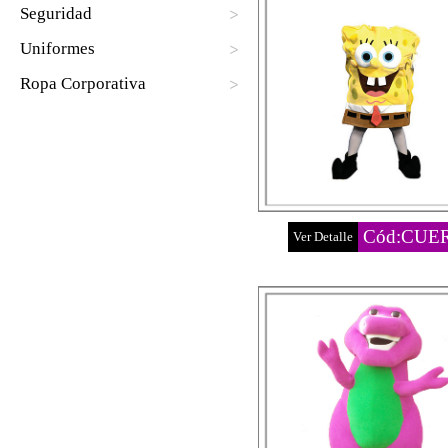
Seguridad
Uniformes
Ropa Corporativa
Cód:CUE
Ver Detalle