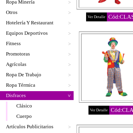
Ropa Minería
Otros
Cód:CLA
Ver Detalle
Hotelería Y Restaurant
Equipos Deportivos
Fitness
Promotoras
Agrícolas
Ropa De Trabajo
Ropa Térmica
Disfraces
Clásico
Cód:CLA
Ver Detalle
Cuerpo
Artículos Publicitarios