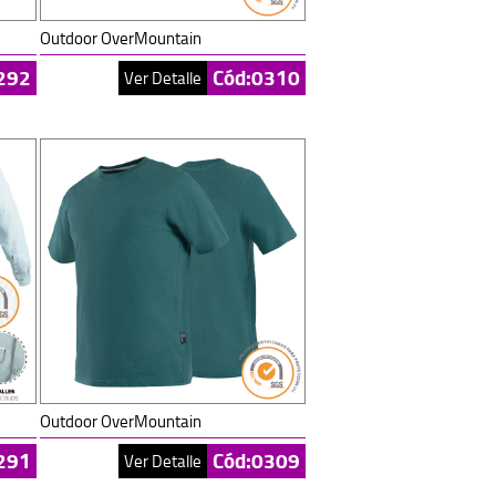
Outdoor OverMountain
292
Cód:0310
Ver Detalle
Outdoor OverMountain
291
Cód:0309
Ver Detalle